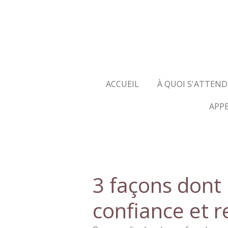
Passer
au
contenu
principal
ACCUEIL
À QUOI S'ATTEND
APP
3 façons dont
confiance et r