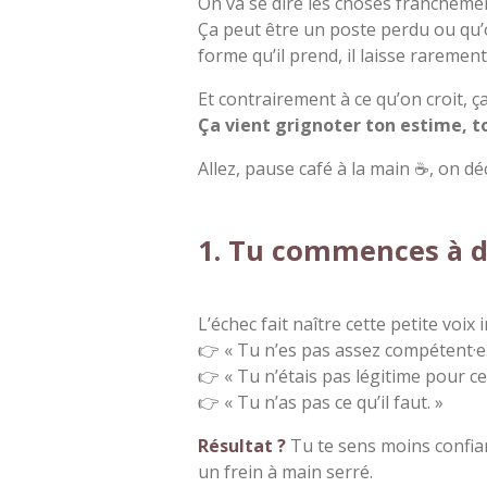
On va se dire les choses francheme
Ça peut être un poste perdu ou qu’o
forme qu’il prend, il laisse raremen
Et contrairement à ce qu’on croit, ç
Ça vient grignoter ton estime, t
Allez, pause café à la main ☕, on d
1. Tu commences à d
L’échec fait naître cette petite voix i
👉 « Tu n’es pas assez compétent·e.
👉 « Tu n’étais pas légitime pour ce
👉 « Tu n’as pas ce qu’il faut. »
Résultat ?
Tu te sens moins confian
un frein à main serré.