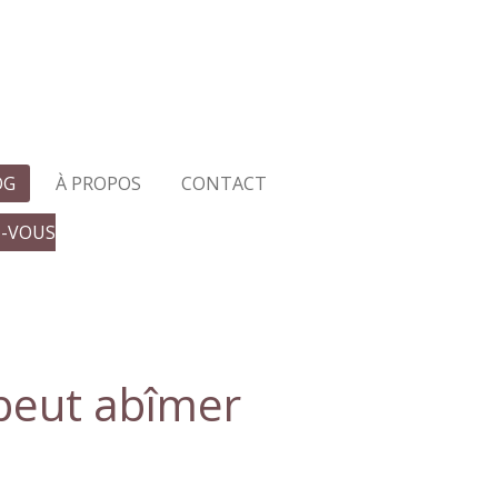
h
OG
À PROPOS
CONTACT
Z-VOUS
 peut abîmer