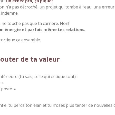
nt :
un échec pro, ça pique!
n n’a pas décroché, un projet qui tombe à l’eau, une erreur 
t indemne.
a ne touche pas que ta carrière. Non!
on énergie et parfois même tes relations.
écortique ça ensemble.
outer de ta valeur
ntérieure (tu sais, celle qui critique tout) :
 »
 poste. »
t·e, tu perds ton élan et tu n’oses plus tenter de nouvelles