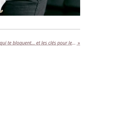
Ces croyances limitantes qui te bloquent… et les clés pour les dépasser
»